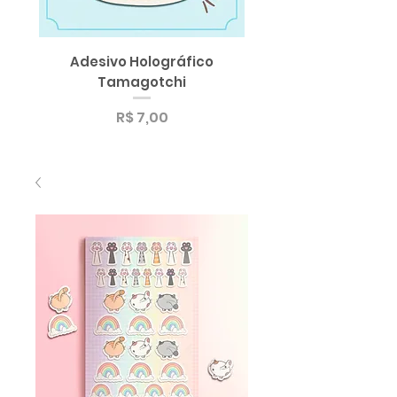
Adesivo Holográfico
SUPER Sticker Pack
Tamagotchi
Sortido de Adesi
Preço
R$ 7,00