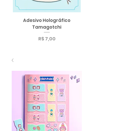
Adesivo Holográfico
SUPER Sticker Pack
Tamagotchi
Sortido de Adesi
Preço
R$ 7,00