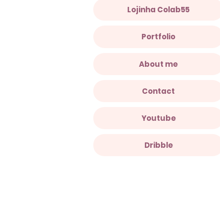
Lojinha Colab55
Portfolio
About me
Contact
Youtube
Dribble