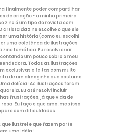
ra finalmente poder compartilhar
es de criação - a minha primeira
e zine é um tipo de revista com
artista da zine escolhe o que ele
ser uma história (como eu escolhi
er uma coletânea de ilustrações
ine temática. Eu resolvi criar
 contando um pouco sobre o meu
eendedora. Todas as ilustrações
am exclusivas e feitas com muito
ceita de um almoçinho que costumo
ma delícia! As ilustrações foram
arela. Eu até resolvi incluir
s frustrações, já que vida de
 rosa. Eu faço o que amo, mas isso
eparo com dificuldades.
 que ilustrei e que fazem parte
erem uma idéia!