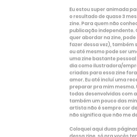
Eu estou super animada pa
o resultado de quase 3 mes
zine. Para quem não conhec
publicação independente. O 
quer abordar na zine, pode 
fazer dessa vez), também s
ou até mesmo pode ser uma z
uma zine bastante pessoal
dia como ilustradora/empr
criadas para essa zine for
amor. Eu até incluí uma re
preparar pra mim mesma. U
todas desenvolvidas com aqu
também um pouco das minha
artista não é sempre cor de
não significa que não me d
Coloquei aqui duas páginas
dessa zine, só pra vocês t