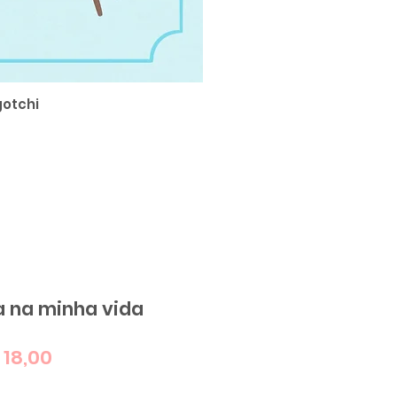
otchi
SUPER Sticker 
a na minha vida
eço
Preço
 18,00
rmal
promocional