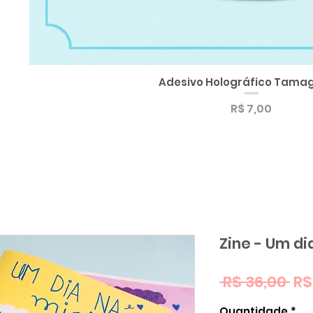
Adesivo Holográfico Tamag
Visualização rápida
Preço
R$ 7,00
Zine - Um di
Pr
 R$ 36,00 
R$
no
Quantidade
*