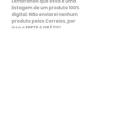
Lembrando que essa é uma
listagem de um produto 100%
digital. Não enviarei nenhum
produto pelos Correios, por
isso o FRETE é GRÁTIS!
Pode ocorrer variação de
tonalidade das cores
dependendo da
configuração e resolução de
cada celular e computador.
Lembrando que não é
permitido a venda dos
arquivos ou do produto
impresso em larga escala. É
permitido fazer a venda dos
produtos impressos e
pequena quantidade.