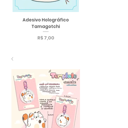
Adesivo Holográfico
SUPER Sticker Pack
Tamagotchi
Sortido de Adesi
Preço
R$ 7,00