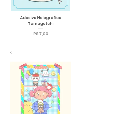
Adesivo Holográfico
SUPER Sticker Pack
Tamagotchi
Sortido de Adesi
Preço
R$ 7,00