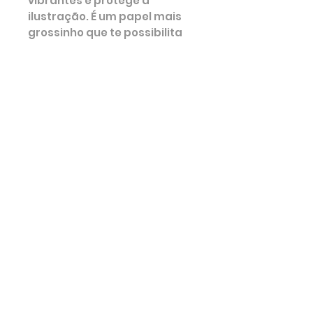
vibrantes e protege a
ilustração. É um papel mais
grossinho que te possibilita
colocar em uma moldura ou
pendurar na sua parede com
fita adesiva. Pode até ser
aquelas fitas decorativas,
tipo japonesas (washi tape).
Deixa a sua casa super linda,
divertida e colorida!
12 cm de Largura x 17 cm de
Altura
As cores podem variar um
pouco de computador para
computador.