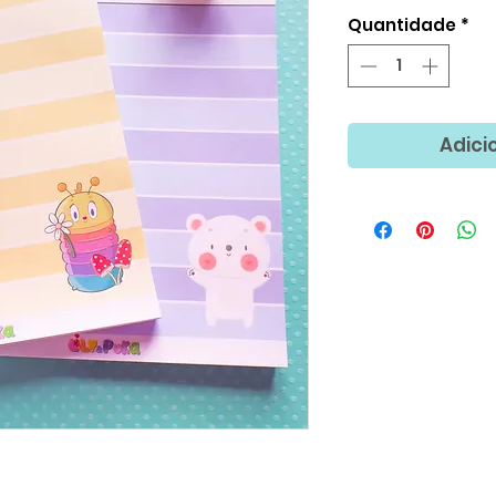
no
Quantidade
*
Adici