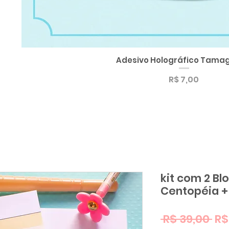
Adesivo Holográfico Tamag
Visualização rápida
Preço
R$ 7,00
kit com 2 Bl
Centopéia + 
Pr
 R$ 39,00 
R$