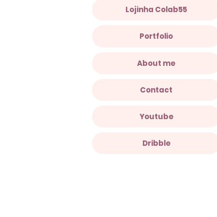
Lojinha Colab55
Portfolio
About me
Contact
Youtube
Dribble