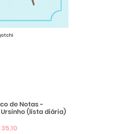
otchi
SUPER Sticker 
oco de Notas -
Ursinho (lista diária)
eço
Preço
 35,10