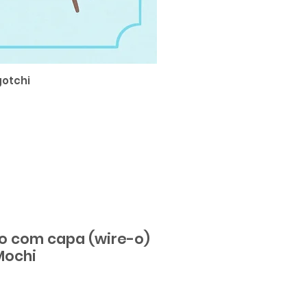
otchi
SUPER Sticker 
o com capa (wire-o)
Mochi
ço