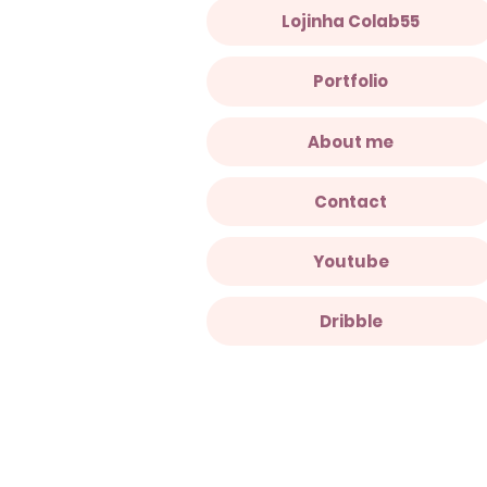
Lojinha Colab55
Portfolio
About me
Contact
Youtube
Dribble