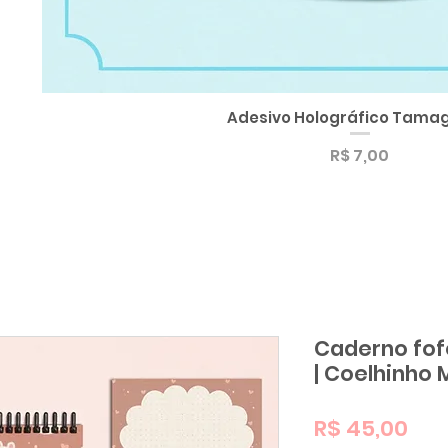
Adesivo Holográfico Tamag
Visualização rápida
Preço
R$ 7,00
Caderno fof
| Coelhinho 
Pre
R$ 45,00